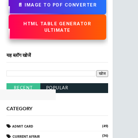
📄 IMAGE TO PDF CONVERTER
HTML TABLE GENERATOR
ULTIMATE
यह ब्लॉग खोजें
 Railway
Click Here
RECENT
POPULAR
CATEGORY
(49)
ADMIT CARD
(36)
CURRENT AFFAIR