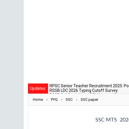
SSC
RSSB LDC 2026 Typing Cutoff Survey
Updates:
RSSB 3rd Grade Level 2 DV List and Status
Rajasthan Police SI Result 2025 Out
Home
›
CET 12th Exam 2026 Syllabus and Exam Da
PYQ
›
SSC
›
SSC paper
RPSC Senior Teacher Recruitment 2025: Pos
SSC MTS 2024 म