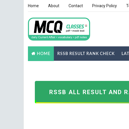
Home
About
Contact
Privacy Policy
T
RSSB RESULT RANK CHECK
LA
HOME
NOTES
GK QUIZ
RSSB ALL RESULT AND 