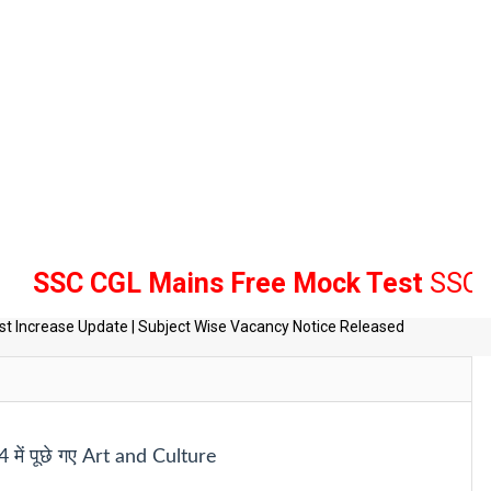
 CGL Mains Free Mock Test
SSC , Bank
tes
t Increase Update | Subject Wise Vacancy Notice Released
ें पूछे गए Art and Culture