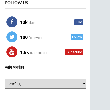
FOLLOW US
13k
Like
likes
100
Follow
followers
1.8K
Subscribe
subscribers
ब्लॉग आर्काइव