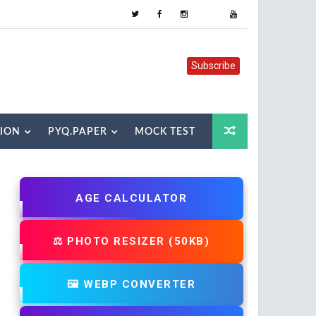
Subscribe
TION
PYQ.PAPER
MOCK TEST
AGE CALCULATOR
⚖️ PHOTO RESIZER (50KB)
🖼️ WEBP CONVERTER