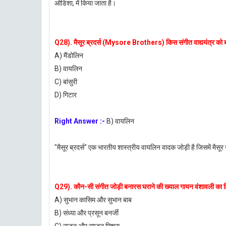
ओडिशा, में किया जाता है।
Q28). मैसूर ब्रदर्स (Mysore Brothers) किस संगीत वाद्ययंत्र को बज
A) मैंडोलिन
B) वायलिन
C) बांसुरी
D) गिटार
Right Answer :-
B) वायलिन
"मैसूर ब्रदर्स" एक भारतीय शास्त्रीय वायलिन वादक जोड़ी है जिसमें मैसू
Q29). कौन-सी संगीत जोड़ी बनारस घराने की ख्याल गायन वंशावली का ह
A) सुभान कासिम और सुभान बाब
B) संध्या और प्रसून बनर्जी