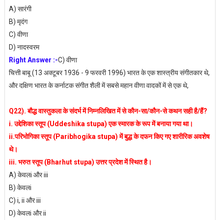
A) सारंगी
B) मृदंग
C) वीणा
D) नादस्वरम
Right Answer :-
C) वीणा
चित्ती बाबू (13 अक्टूबर 1936 - 9 फरवरी 1996) भारत के एक शास्त्रीय संगीतकार थे,
और दक्षिण भारत के कर्नाटक संगीत शैली में सबसे महान वीणा वादकों में से एक थे,
Q22). बौद्ध वास्तुकला के संदर्भ में निम्नलिखित में से कौन-सा/कौन-से कथन सही है/हैं?
i. उद्देशिका स्तूप (Uddeshika stupa) एक स्मारक के रूप में बनाया गया था।
ii.परिभोगिका स्तूप (Paribhogika stupa) में बुद्ध के दफन किए गए शारीरिक अवशेष
थे।
iii. भरुत स्तूप (Bharhut stupa) उत्तर प्रदेश में स्थित है।
A) केवलi और iii
B) केवलi
C) i, ii और iii
D) केवलi और ii