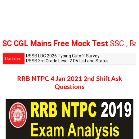
 CGL Mains Free Mock Test
SSC , Bank 
RSSB LDC 2026 Typing Cutoff Survey
Updates:
RSSB 3rd Grade Level 2 DV List and Status
Rajasthan Police SI Result 2025 Out
CET 12th Exam 2026 Syllabus and Exam Dates
RPSC Senior Teacher Recruitment 2025: Post Increase Up
RRB NTPC 4 Jan 2021 2nd Shift Ask
Questions