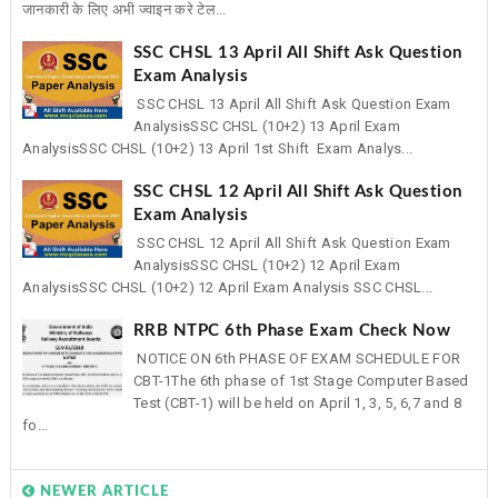
जानकारी के लिए अभी ज्वाइन करे टेल...
SSC CHSL 13 April All Shift Ask Question
Exam Analysis
SSC CHSL 13 April All Shift Ask Question Exam
AnalysisSSC CHSL (10+2) 13 April Exam
AnalysisSSC CHSL (10+2) 13 April 1st Shift Exam Analys...
SSC CHSL 12 April All Shift Ask Question
Exam Analysis
SSC CHSL 12 April All Shift Ask Question Exam
AnalysisSSC CHSL (10+2) 12 April Exam
AnalysisSSC CHSL (10+2) 12 April Exam Analysis SSC CHSL...
RRB NTPC 6th Phase Exam Check Now
NOTICE ON 6th PHASE OF EXAM SCHEDULE FOR
CBT-1The 6th phase of 1st Stage Computer Based
Test (CBT-1) will be held on April 1, 3, 5, 6,7 and 8
fo...
NEWER ARTICLE