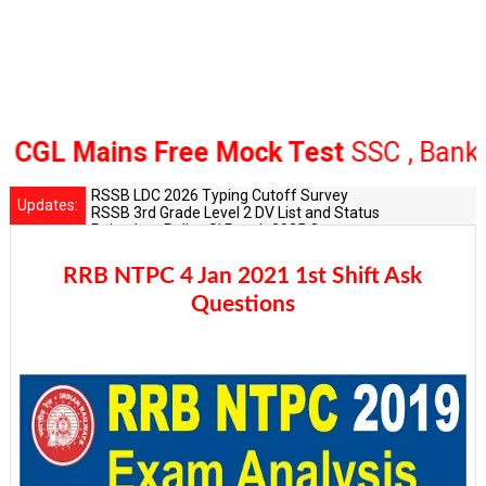
 Mains Free Mock Test
SSC , Bank Rail
RSSB LDC 2026 Typing Cutoff Survey
Updates:
RSSB 3rd Grade Level 2 DV List and Status
Rajasthan Police SI Result 2025 Out
CET 12th Exam 2026 Syllabus and Exam Dates
RPSC Senior Teacher Recruitment 2025: Post Increase Up
RRB NTPC 4 Jan 2021 1st Shift Ask
Questions