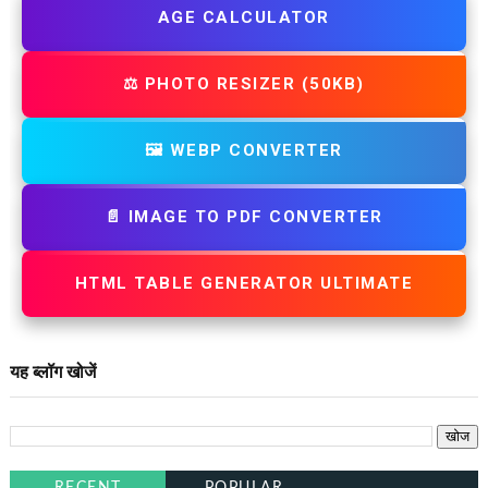
AGE CALCULATOR
⚖️ PHOTO RESIZER (50KB)
🖼️ WEBP CONVERTER
📄 IMAGE TO PDF CONVERTER
HTML TABLE GENERATOR ULTIMATE
यह ब्लॉग खोजें