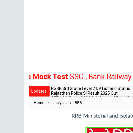
Free Mock Test
SSC , Bank Railway
Click
RSSB 3rd Grade Level 2 DV List and Status
Updates:
Rajasthan Police SI Result 2025 Out
CET 12th Exam 2026 Syllabus and Exam Da
Home
›
RPSC Senior Teacher Recruitment 2025: Pos
analysis
›
RRB
RSSB LDC 2026 Typing Cutoff Survey
RRB Ministerial and Isola