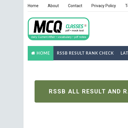
Home
About
Contact
Privacy Policy
T
RSSB RESULT RANK CHECK
LA
HOME
NOTES
GK QUIZ
RSSB ALL RESULT AND 