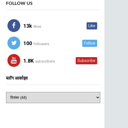
FOLLOW US
13k
Like
likes
100
Follow
followers
1.8K
Subscribe
subscribers
ब्लॉग आर्काइव