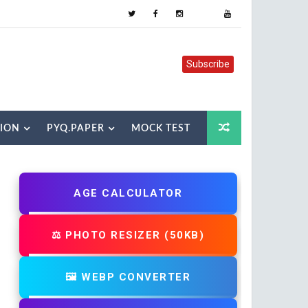
Subscribe
TION
PYQ.PAPER
MOCK TEST
AGE CALCULATOR
⚖️ PHOTO RESIZER (50KB)
🖼️ WEBP CONVERTER