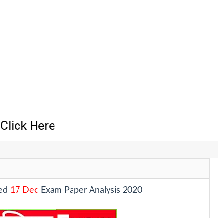
 Here
tes
t Increase Update | Subject Wise Vacancy Notice Released
ted
17 Dec
Exam Paper Analysis 2020