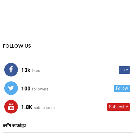
FOLLOW US
13k
Like
likes
100
Follow
followers
1.8K
Subscribe
subscribers
ब्लॉग आर्काइव