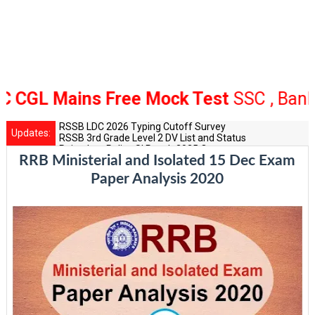
 Mains Free Mock Test
SSC , Bank Rai
RSSB LDC 2026 Typing Cutoff Survey
Updates:
RSSB 3rd Grade Level 2 DV List and Status
Rajasthan Police SI Result 2025 Out
RRB Ministerial and Isolated 15 Dec Exam
CET 12th Exam 2026 Syllabus and Exam Dates
RPSC Senior Teacher Recruitment 2025: Post Increase Up
Paper Analysis 2020