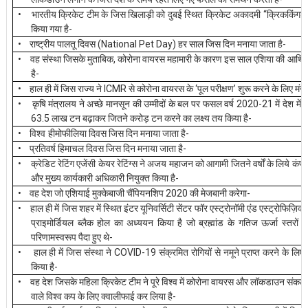
•
“
भारतीय
क्रिकेट
टीम
के
जिस
खिलाड़ी
को
दुबई
स्थित
क्रिकेट
अकादमी
क्रिककिंगड
-
किया
गया
है
•
(National Pet Day)
-
राष्ट्रीय
पालतू
दिवस
हर
साल
जिस
दिन
मनाया
जाता
है
•
,
वह
संस्था
जिसके
मुताबिक
कोरोना
वायरस
महामारी
के
कारण
इस
साल
एशिया
की
आर्थि
-
है
•
ICMR
‘
’
हाल
ही
में
जिस
राज्य
ने
से
कोरोना
वायरस
के
पूल
परीक्षण
शुरू
करने
के
लिए
मंजू
•
2020-21
कृषि
मंत्रालय
ने
अच्छे
मानसून
की
उम्मीदों
के
बल
पर
फसल
वर्ष
में
देश
में
ख
63.5
-
लाख
टन
बढ़ाकर
जितने
करोड़
टन
करने
का
लक्ष्य
तय
किया
है
•
विश्व
-
हीमोफीलिया
दिवस
जिस
दिन
मनाया
जाता
है
•
-
प्रतिवर्ष
हिमाचल
दिवस
जिस
दिन
मनाया
जाता
है
•
क्रेडिट
रेटिंग
एजेंसी
केयर
रेटिंग्स
ने
अजय
महाजन
को
आगामी
जितने
वर्षों
के
लिये
कंपन
-
और
मुख्य
कार्यकारी
अधिकारी
नियुक्त
किया
है
•
2020
-
वह
देश
जो
एशियाई
मुक्केबाजी
चैंपियनशिप
की
मेजबानी
करेगा
•
हाल
ही
में
जिस
शहर
में
स्थित
इंटर
यूनिवर्सिटी
सेंटर
फॉर
एस्ट्रोनॉमी
एंड
एस्ट्रोफिज़िक्
प्राइमोर्डियल
ब्लैक
होल
का
अध्ययन
किया
है
जो
ब्रह्मांड
के
गतिज
ऊर्जा
स्तरों
में
-
परिणामस्वरूप
पैदा
हुए
थे
•
COVID-19
हाल
ही
में
जिस
संस्था
ने
संक्रमित
रोगियों
से
नमूने
प्राप्त
करने
के
लिए
-
किया
है
•
वह
देश
जिसके
महिला
क्रिकेट
टीम
ने
पूरे
विश्व
में
कोरोना
वायरस
और
लॉकडाउन
संकट
-
वाले
विश्व
कप
के
लिए
क्वालीफाई
कर
लिया
है