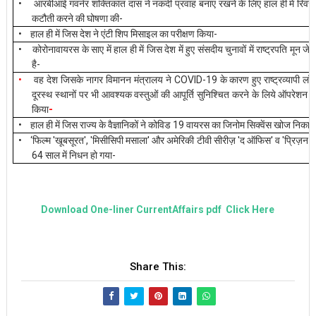
•
आरबीआई
गवर्नर
शक्तिकांत
दास
ने
नकदी
प्रवाह
बनाए
रखने
के
लिए
हाल
ही
में
रिवर्स
-
कटौती
करने
की
घोषणा
की
•
-
हाल
ही
में
जिस
देश
ने
एंटी
शिप
मिसाइल
का
परीक्षण
किया
•
कोरोनावायरस
के
साए
में
हाल
ही
में
जिस
देश
में
हुए
संसदीय
चुनावों
में
राष्ट्रपति
मून
जे
-
है
•
COVID-19
वह
देश
जिसके
नागर
विमानन
मंत्रालय
ने
के
कारण
हुए
राष्ट्रव्यापी
लॉ
दूरस्थ
स्थानों
पर
भी
आवश्यक
वस्तुओं
की
आपूर्ति
सुनिश्चित
करने
के
लिये
ऑपरेशन
ल
-
किया
•
19
हाल
ही
में
जिस
राज्य
के
वैज्ञानिकों
ने
कोविड
वायरस
का
जिनोम
सिक्वेंस
खोज
निकाल
•
‘
'
', '
'
'
'
'
फिल्म
खूबसूरत
मिसीसिपी
मसाला
और
अमेरिकी
टीवी
सीरीज़
द
ऑफिस
व
प्रिज़न
ब
64
-
साल
में
निधन
हो
गया
Download One-liner CurrentAffairs pdf Click Here
Share This: