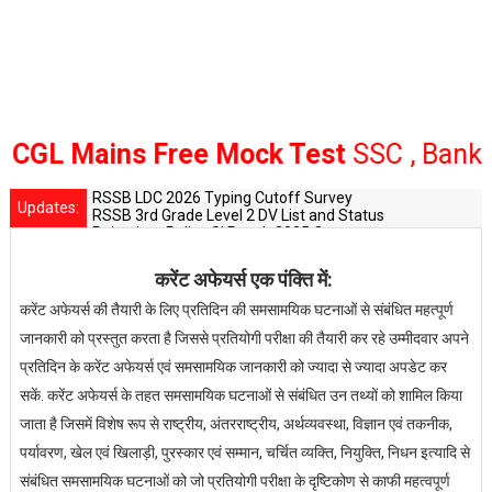
L Mains Free Mock Test
SSC , Bank Rai
RSSB LDC 2026 Typing Cutoff Survey
Updates:
RSSB 3rd Grade Level 2 DV List and Status
Rajasthan Police SI Result 2025 Out
CET 12th Exam 2026 Syllabus and Exam Dates
RPSC Senior Teacher Recruitment 2025: Post Increase Up
:
करेंट
अफेयर्स
एक
पंक्ति
में
करेंट
अफेयर्स
की
तैयारी
के
लिए
प्रतिदिन
की
समसामयिक
घटनाओं
से
संबंधित
महत्पूर्ण
जानकारी
को
प्रस्तुत
करता
है
जिससे
प्रतियोगी
परीक्षा
की
तैयारी
कर
रहे
उम्मीदवार
अपने
प्रतिदिन
के
करेंट
अफेयर्स
एवं
समसामयिक
जानकारी
को
ज्यादा
से
ज्यादा
अपडेट
कर
सकें
.
करेंट
अफेयर्स
के
तहत
समसामयिक
घटनाओं
से
संबंधित
उन
तथ्यों
को
शामिल
किया
जाता
है
जिसमें
विशेष
रूप
से
राष्ट्रीय
,
अंतरराष्ट्रीय
,
अर्थव्यवस्था
,
विज्ञान
एवं
तकनीक
,
पर्यावरण
,
खेल
एवं
खिलाड़ी
,
पुरस्कार
एवं
सम्मान
,
चर्चित
व्यक्ति
,
नियुक्ति
,
निधन
इत्यादि
से
संबंधित
समसामयिक
घटनाओं
को
जो
प्रतियोगी
परीक्षा
के
दृष्टिकोण
से
काफी
महत्वपूर्ण