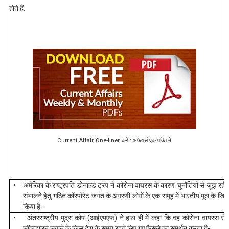
होते
हैं
.
Current Affair, One-liner, करेंट अफेयर्स एक पंक्ति में
•
अमेरिका
के
राष्ट्रपति
डोनाल्ड
ट्रंप
ने
कोरोना
वायरस
के
कारण
चुनौतियों
से
जूझ
रही
संभालने
हेतु
गठित
कॉरपोरेट
जगत
के
अग्रणी
लोगों
के
एक
समूह
में
भारतीय
मूल
के
जित
-
किया
है
•
(
)
अंतरराष्ट्रीय
मुद्रा
कोष
आईएमएफ
ने
हाल
ही
में
कहा
कि
वह
कोरोना
वायरस
से
-
लॉकडाउन
लगाने
के
जिस
देश
के
समय
रहते
लिए
गए
फैसले
का
समर्थन
करता
है