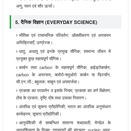
अणु, पवन एवं सौर ऊर्जा।
5. दैनिक विज्ञान (EVERYDAY SCIENCE)
भौतिक एवं रासायनिक परिवर्तन; ऑक्सीकरण एवं अपचयन
अभिक्रियाएँ; उत्प्रेरक।
धातु, अधातु एवं इनके प्रमुख यौगिक; सामान्य जीवन में
प्रयुक्त कुछ महत्वपूर्ण यौगिक।
कार्बन तथा carbon के महत्वपूर्ण यौगिक; हाईड्रोकार्बन;
carbon के अपररूप; क्लोरो-फ्लुओरो कार्बन या फ्रियॉन;
सी.एन.जी.; बहुलक; साबुन एवं अपमार्जक।
प्रकाश का परावर्तन व इसके नियम; प्रकाश का वर्ण विक्षेपण;
लेंस के प्रकार; दृष्टि दोष तथा उसका निवारण।
अंतरिक्ष एवं सूचना प्रौद्योगिकी; भारत का अंतरिक्ष अनुसंधान
कार्यक्रम; सूचना प्रौद्योगिकी।
आनुवंशिकी से सम्बन्धित सामान्य शब्दावली; मेण्डेल के
आनुवंशिकता के नियम; गुणसूत्रों की संरचना; nucleic अम्ल;