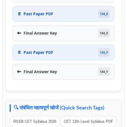
📄
Past Paper PDF
134_E
🔑
Final Answer Key
134_E
📄
Past Paper PDF
134_F
🔑
Final Answer Key
134_F
🔍 संबंधित महत्वपूर्ण खोजें (Quick Search Tags)
RSSB CET Syllabus 2026
CET 12th Level Syllabus PDF