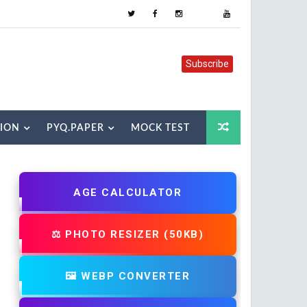
Subscribe
TION
PYQ.PAPER
MOCK TEST
AGE CALCULATOR
⚖️ PHOTO RESIZER (50KB)
🖼️ WEBP CONVERTER