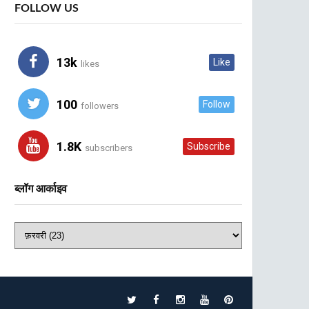
FOLLOW US
13k
Like
likes
100
Follow
followers
1.8K
Subscribe
subscribers
ब्लॉग आर्काइव