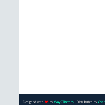
Designed with
by
Way2Themes
| Distributed by
Gyan