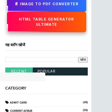
📄 IMAGE TO PDF CONVERTER
HTML TABLE GENERATOR
ULTIMATE
यह ब्लॉग खोजें
k Railway
Click Here
RECENT
POPULAR
CATEGORY
(49)
ADMIT CARD
(36)
CURRENT AFFAIR