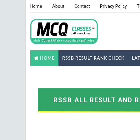
Home
About
Contact
Privacy Policy
T
RSSB RESULT RANK CHECK
LA
HOME
NOTES
GK QUIZ
RSSB ALL RESULT AND 