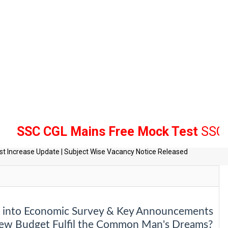
C CGL Mains Free Mock Test
SSC , Ban
tes
t Increase Update | Subject Wise Vacancy Notice Released
e into Economic Survey & Key Announcements
ew Budget Fulfil the Common Man's Dreams?