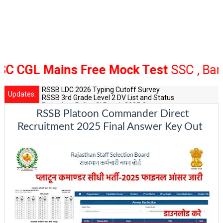
GL Mains Free Mock Test
SSC , Bank Ra
RSSB LDC 2026 Typing Cutoff Survey
Updates:
RSSB 3rd Grade Level 2 DV List and Status
Rajasthan Police SI Result 2025 Out
RSSB Platoon Commander Direct
CET 12th Exam 2026 Syllabus and Exam Dates
RPSC Senior Teacher Recruitment 2025: Post Increase Up
Recruitment 2025 Final Answer Key Out