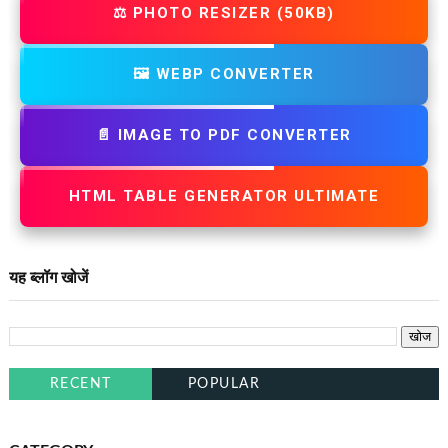
⚖️ PHOTO RESIZER (50KB)
🖼️ WEBP CONVERTER
📄 IMAGE TO PDF CONVERTER
HTML TABLE GENERATOR ULTIMATE
यह ब्लॉग खोजें
RECENT
POPULAR