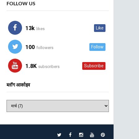
FOLLOW US
13k
Like
likes
100
Follow
followers
1.8K
Subscribe
subscribers
ब्लॉग आर्काइव