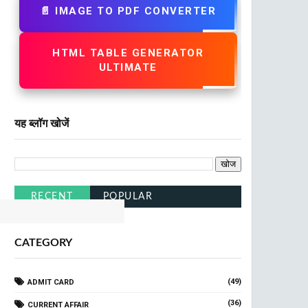
📄 IMAGE TO PDF CONVERTER
HTML TABLE GENERATOR
ULTIMATE
यह ब्लॉग खोजें
ck Here
RECENT
POPULAR
CATEGORY
(49)
ADMIT CARD
(36)
CURRENT AFFAIR