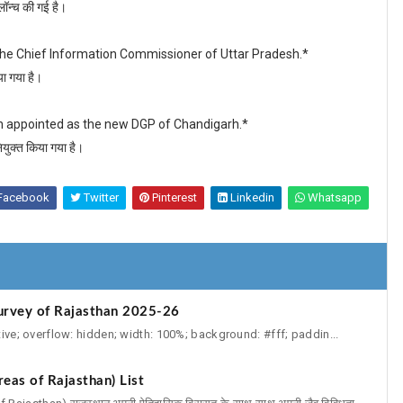
 लॉन्च की गई है।
he Chief Information Commissioner of Uttar Pradesh.*
या गया है।
en appointed as the new DGP of Chandigarh.*
ियुक्त किया गया है।
Facebook
Twitter
Pinterest
Linkedin
Whatsapp
c Survey of Rajasthan 2025-26
ative; overflow: hidden; width: 100%; background: #fff; paddin...
d Areas of Rajasthan) List