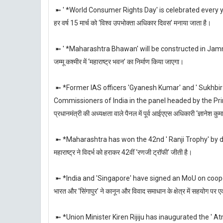
➼ ' *World Consumer Rights Day' is celebrated every 
हर वर्ष 15 मार्च को ‘विश्व उपभोक्‍ता अधिकार दिवस’ मनाया जाता है।
➼ ' *Maharashtra Bhawan' will be constructed in Ja
जम्मू कश्मीर में ‘महाराष्ट्र भवन’ का निर्माण किया जाएगा।
➼ *Former IAS officers 'Gyanesh Kumar' and ' Sukhbi
Commissioners of India in the panel headed by the Pr
प्रधानमंत्री की अध्यक्षता वाले पैनल में पूर्व आईएएस अधिकारी ‘ज्ञानेश क
➼ *Maharashtra has won the 42nd ' Ranji Trophy' by 
महाराष्ट्र ने विदर्भ को हराकर 42वीं ‘रणजी ट्रॉफी’ जीती है।
➼ *India and 'Singapore' have signed an MoU on cooper
भारत और ‘सिंगापुर’ ने कानून और विवाद समाधान के क्षेत्र में सहयोग पर 
➼ *Union Minister Kiren Rijiju has inaugurated the ' A