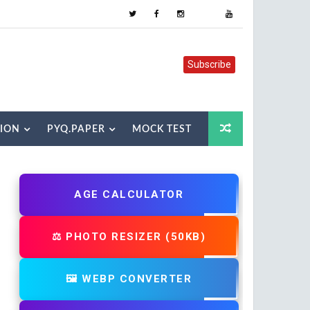
Subscribe
TION
PYQ.PAPER
MOCK TEST
AGE CALCULATOR
⚖️ PHOTO RESIZER (50KB)
🖼️ WEBP CONVERTER