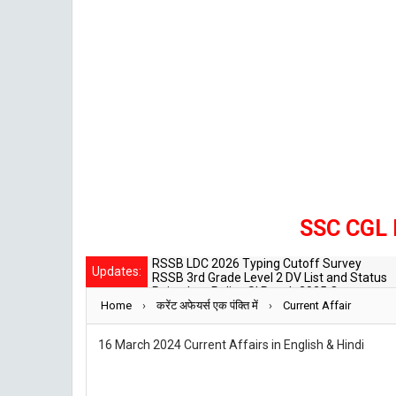
SSC CGL Main
RSSB LDC 2026 Typing Cutoff Survey
Updates:
RSSB 3rd Grade Level 2 DV List and Status
Rajasthan Police SI Result 2025 Out
Home
›
CET 12th Exam 2026 Syllabus and Exam Da
करेंट अफेयर्स एक पंक्ति में
›
Current Affair
RPSC Senior Teacher Recruitment 2025: Pos
16 March 2024 Current Affairs in English & Hindi