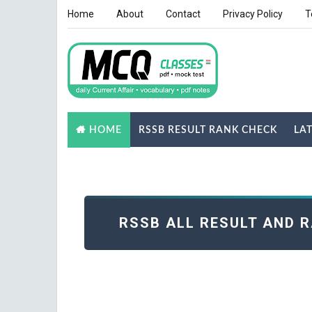
Home
About
Contact
Privacy Policy
T
RSSB RESULT RANK CHECK
LA
HOME
NOTES
GK QUIZ
RSSB ALL RESULT AND 