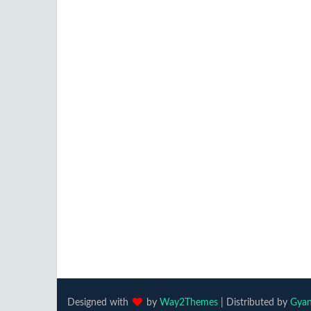
Designed with
by
Way2Themes
| Distributed by
Gyan