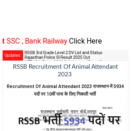
 , Bank Railway
Click Here
RSSB 3rd Grade Level 2 DV List and Status
Updates:
Rajasthan Police SI Result 2025 Out
CET 12th Exam 2026 Syllabus and Exam Dates
RSSB Recruitment Of Animal Attendant
RPSC Senior Teacher Recruitment 2025: Post Increase Up
RSSB LDC 2026 Typing Cutoff Survey
2023
Recruitment Of Animal Attendant 2023 राजस्थान में 5934
पदों पर 10वीं पास के लिए निकली भर्ती