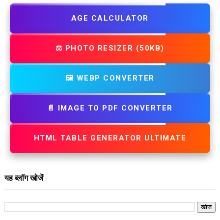
AGE CALCULATOR
⚖️ PHOTO RESIZER (50KB)
🖼️ WEBP CONVERTER
📄 IMAGE TO PDF CONVERTER
HTML TABLE GENERATOR ULTIMATE
यह ब्लॉग खोजें