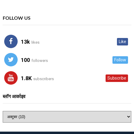
FOLLOW US
13k
Like
likes
100
Follow
followers
1.8K
Subscribe
subscribers
ब्लॉग आर्काइव