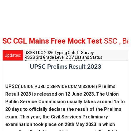
GL Mains Free Mock Test
SSC , Bank Ra
RSSB LDC 2026 Typing Cutoff Survey
Updates:
RSSB 3rd Grade Level 2 DV List and Status
Rajasthan Police SI Result 2025 Out
UPSC Prelims Result 2023
CET 12th Exam 2026 Syllabus and Exam Dates
RPSC Senior Teacher Recruitment 2025: Post Increase Up
UPSC(
Prelims
UNION PUBLIC SERVICE COMMISSION )
Result 2023 is released on 12 June 2023. The Union
Public Service Commission usually takes around 15 to
20 days to officially declare the result of the Prelims
exam. This year, the Civil Services Preliminary
examination took place on 28th May 2023 in which