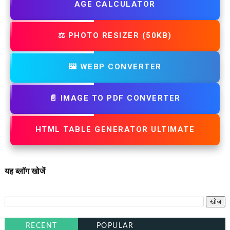
AGE CALCULATOR
⚖️ PHOTO RESIZER (50KB)
🖼️ WEBP CONVERTER
📄 IMAGE TO PDF CONVERTER
HTML TABLE GENERATOR ULTIMATE
यह ब्लॉग खोजें
RECENT
POPULAR