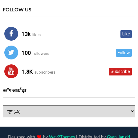
FOLLOW US
13k
Like
likes
100
Follow
followers
1.8K
Subscribe
subscribers
ब्लॉग आर्काइव
Designed with
by
Way2Themes
| Distributed by
Gyan Jangid