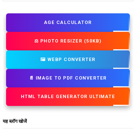
AGE CALCULATOR
⚖️ PHOTO RESIZER (50KB)
🖼️ WEBP CONVERTER
📄 IMAGE TO PDF CONVERTER
HTML TABLE GENERATOR ULTIMATE
यह ब्लॉग खोजें