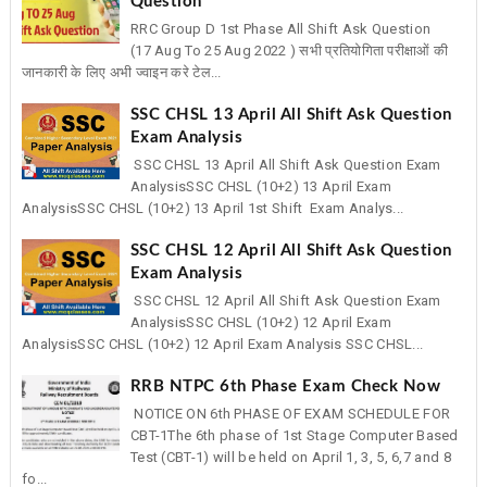
Question
RRC Group D 1st Phase All Shift Ask Question
(17 Aug To 25 Aug 2022 ) सभी प्रतियोगिता परीक्षाओं की
जानकारी के लिए अभी ज्वाइन करे टेल...
SSC CHSL 13 April All Shift Ask Question
Exam Analysis
SSC CHSL 13 April All Shift Ask Question Exam
AnalysisSSC CHSL (10+2) 13 April Exam
AnalysisSSC CHSL (10+2) 13 April 1st Shift Exam Analys...
SSC CHSL 12 April All Shift Ask Question
Exam Analysis
SSC CHSL 12 April All Shift Ask Question Exam
AnalysisSSC CHSL (10+2) 12 April Exam
AnalysisSSC CHSL (10+2) 12 April Exam Analysis SSC CHSL...
RRB NTPC 6th Phase Exam Check Now
NOTICE ON 6th PHASE OF EXAM SCHEDULE FOR
CBT-1The 6th phase of 1st Stage Computer Based
Test (CBT-1) will be held on April 1, 3, 5, 6,7 and 8
fo...