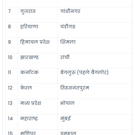
7
गुजरात
गांधीनगर
8
हरियाणा
चंडीगढ़
9
हिमाचल प्रदेश
शिमला
10
झारखण्ड
रांची
11
कर्नाटक
बेंगलुरु (पहले बैंगलोर)
12
केरल
तिरुवनंतपुरम
13
मध्य प्रदेश
भोपाल
14
महाराष्ट्र
मुंबई
15
मणिपुर
इम्फाल