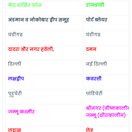
केंद्र शासित प्रदेश
राजधानी
अंडमान व नोकोबार द्वीप समूह
पोर्ट ब्लेयर
चंडीगढ़
चंडीगढ़
दादरा और नगर हवेली
,
दमन
दिल्ली
नई दिल्ली
लक्षद्वीप
कवरत्ती
पुडुचेरी
पांडिचेरी
श्रीनगर (ग्रीष्मकालीन
जम्मू कश्मीर
जम्मू (शीतकालीन)
लद्दाख
लेह