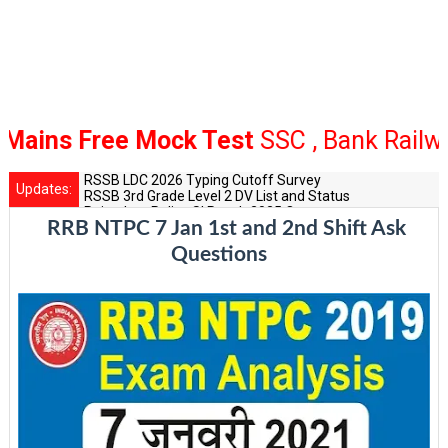
ree Mock Test
SSC , Bank Railway
Click
RSSB LDC 2026 Typing Cutoff Survey
Updates:
RSSB 3rd Grade Level 2 DV List and Status
Rajasthan Police SI Result 2025 Out
RRB NTPC 7 Jan 1st and 2nd Shift Ask
CET 12th Exam 2026 Syllabus and Exam Dates
RPSC Senior Teacher Recruitment 2025: Post Increase Up
Questions