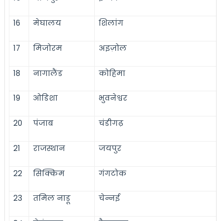
16
मेघालय
शिलांग
17
मिजोरम
अइज़ोल
18
नागालैंड
कोहिमा
19
ओडिशा
भुवनेश्वर
20
पंजाब
चंडीगढ़
21
राजस्थान
जयपुर
22
सिक्किम
गंगटोक
23
तमिल नाडू
चेन्नई