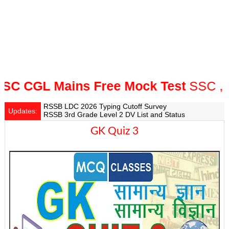
CGL Mains Free Mock Test
SSC , Ban
RSSB LDC 2026 Typing Cutoff Survey
Updates:
RSSB 3rd Grade Level 2 DV List and Status
Rajasthan Police SI Result 2025 Out
GK Quiz 3
CET 12th Exam 2026 Syllabus and Exam Dates
RPSC Senior Teacher Recruitment 2025: Post Increase U