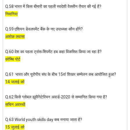
भारत में किस बीमारी का पहली स्वदेशी वैक्सीन तैयार की गई है
Q.58
?
निमानिया
एशियन डेवलपमेंट बैंक के नए उपाध्यक्ष कौन होंगे
Q.59
?
अशोक लवासा
देश का पहला ट्रांस-शिपमेंट हब कहा विकसित किया जा रहा है
Q.60
?
कोच्चि पोर्ट
भारत और यूरोपीय संघ के बीच
वां शिखर सम्मेलन कब आयोजित हुआ
Q.61
15
?
जलाई को
14
किसे ग्लोबल ह्यूमैनिटेरियन अवार्ड-
से सम्मानित किया गया है
Q.62
2020
?
सचिन अवस्थी
कब मनाया जाता है
Q.63 World youth skills day
?
जुलाई को
15