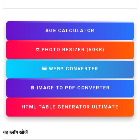
AGE CALCULATOR
⚖️ PHOTO RESIZER (50KB)
🖼️ WEBP CONVERTER
📄 IMAGE TO PDF CONVERTER
HTML TABLE GENERATOR ULTIMATE
यह ब्लॉग खोजें