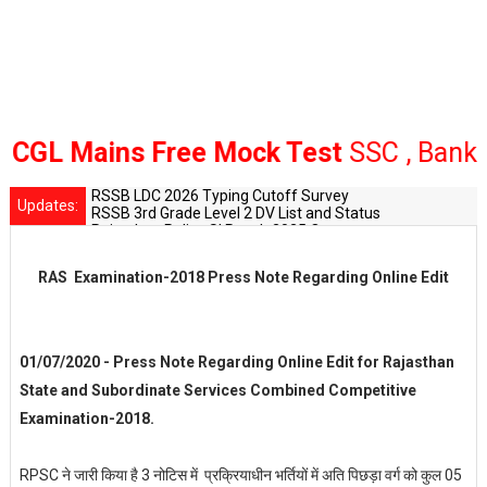
 Mains Free Mock Test
SSC , Bank Rail
RSSB LDC 2026 Typing Cutoff Survey
Updates:
RSSB 3rd Grade Level 2 DV List and Status
Rajasthan Police SI Result 2025 Out
CET 12th Exam 2026 Syllabus and Exam Dates
RPSC Senior Teacher Recruitment 2025: Post Increase Up
RAS Examination-2018 Press Note Regarding Online Edit
01/07/2020 - Press Note Regarding Online Edit for Rajasthan
State and Subordinate Services Combined Competitive
Examination-2018.
RPSC ने जारी किया है 3 नोटिस में प्रक्रियाधीन भर्तियों में अति पिछड़ा वर्ग को कुल 05