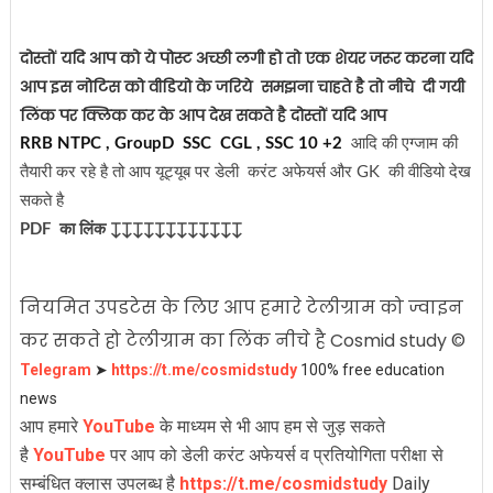
दोस्तों यदि आप को ये पोस्ट अच्छी लगी हो तो एक शेयर जरूर करना
यदि
आप इस नोटिस को वीडियो के जरिये समझना चाहते है तो नीचे दी गयी
लिंक पर क्लिक कर के आप देख सकते है
दोस्तों यदि आप
RRB NTPC , GroupD SSC CGL , SSC 10 +2
आदि की एग्जाम की
तैयारी कर रहे है तो
आप यूट्यूब पर डेली करंट अफेयर्स और GK की वीडियो देख
सकते है
PDF का लिंक ↧↧↧↧↧↧↧↧↧↧↧↧
नियमित उपडटेस के लिए आप हमारे टेलीग्राम को ज्वाइन
कर सकते हो टेलीग्राम का लिंक नीचे है Cosmid study ©
Telegram
➤
https://t.me/cosmidstudy
100% free education
news
आप हमारे
YouTube
के माध्यम से भी आप हम से जुड़ सकते
है
YouTube
पर आप को डेली करंट अफेयर्स व प्रतियोगिता परीक्षा से
सम्बंधित क्लास उपलब्ध है
https://t.me/cosmidstudy
Daily