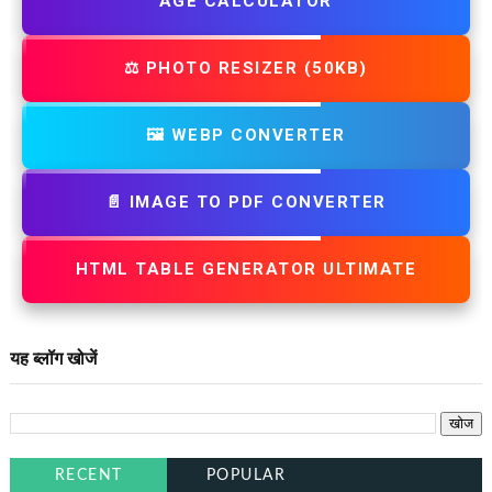
AGE CALCULATOR
⚖️ PHOTO RESIZER (50KB)
🖼️ WEBP CONVERTER
📄 IMAGE TO PDF CONVERTER
HTML TABLE GENERATOR ULTIMATE
यह ब्लॉग खोजें
RECENT
POPULAR