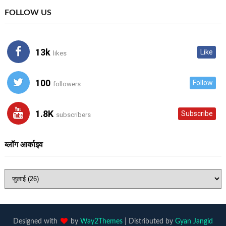
FOLLOW US
13k
Like
likes
100
Follow
followers
1.8K
Subscribe
subscribers
ब्लॉग आर्काइव
Designed with
by
Way2Themes
| Distributed by
Gyan Jangid